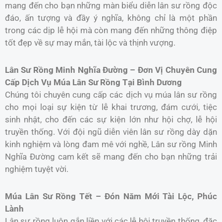
mang đến cho bạn những màn biểu diễn lân sư rồng độc
đáo, ấn tượng và đầy ý nghĩa, không chỉ là một phần
trong các dịp lễ hội mà còn mang đến những thông điệp
tốt đẹp về sự may mắn, tài lộc và thịnh vượng.
Lân Sư Rồng Minh Nghĩa Đường – Đơn Vị Chuyên Cung
Cấp Dịch Vụ Múa Lân Sư Rồng Tại Bình Dương
Chúng tôi chuyên cung cấp các dịch vụ múa lân sư rồng
cho mọi loại sự kiện từ lễ khai trương, đám cưới, tiệc
sinh nhật, cho đến các sự kiện lớn như hội chợ, lễ hội
truyền thống. Với đội ngũ diễn viên lân sư rồng dày dặn
kinh nghiệm và lòng đam mê với nghề, Lân sư rồng Minh
Nghĩa Đường cam kết sẽ mang đến cho bạn những trải
nghiệm tuyệt vời.
Múa Lân Sư Rồng Tết – Đón Năm Mới Tài Lộc, Phúc
Lành
Lân sư rồng luôn gắn liền với các lễ hội truyền thống, đặc