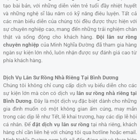
tạo bài bản, với những diễn viên trẻ tuổi đầy nhiệt huyết
và những nghệ sĩ lâu năm có kỹ năng điêu luyện. Tất cả
các màn biểu diễn của chúng tôi đều được thực hiện với
sự chuyên nghiệp cao, mang đến những trải nghiệm chân
thật và sống động cho khách hàng.
Đội lân sư rồng
chuyên nghiệp
của Minh Nghĩa Đường đã tham gia hàng
ngàn sự kiện lớn nhỏ, luôn nhận được sự đánh giá cao từ
phía khách hàng.
Dịch Vụ Lân Sư Rồng Nhà Riêng Tại Bình Dương
Chúng tôi không chỉ cung cấp dịch vụ biểu diễn cho các
sự kiện lớn mà còn có dịch vụ
lân sư rồng nhà riêng tại
Bình Dương
. Đây là một dịch vụ đặc biệt dành cho những
gia đình muốn có một không gian ấm cúng, may mắn
trong các dịp lễ như Tết, lễ khai trương, hay các dịp lễ hội
cá nhân. Để
đặt dịch vụ lân sư rồng
tại nhà riêng, khách
hàng chỉ cần liên hệ với chúng tôi qua hotline hoặc email.
Minh Nghĩa Đường cam kết sẽ đến đúng giờ và thực hiện