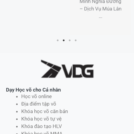
Minh Nghĩa Đường
– Dịch Vụ Múa Lân
...
Dạy Học võ cho Cá nhân
Học võ online
Địa điểm tập võ
Khóa học võ căn bản
Khóa học võ tự vệ
Khóa đào tạo HLV
Khóa học võ MMA