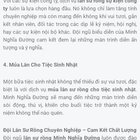
Với các sự kiện công ty, dịch vụ
lân sư rồng sự kiện công
ty
luôn là lựa chọn hàng đầu. Nó không chỉ làm tăng tính
chuyên nghiệp mà còn mang đến không khí vui tươi, gắn
kết nhân viên, đối tác trong các dịp lễ kỷ niệm, hội nghị,
hay các sự kiện nội bộ khác. Đội ngũ biểu diễn của Minh
Nghĩa Đường cam kết đem lại những màn trình diễn ấn
tượng và ý nghĩa.
4. Múa Lân Cho Tiệc Sinh Nhật
Một bữa tiệc sinh nhật không thể thiếu đi sự vui tươi, đặc
biệt là với dịch vụ
múa lân sư rồng cho tiệc sinh nhật
.
Minh Nghĩa Đường sẽ mang đến những màn trình diễn
sôi động, thú vị, khiến cho buổi tiệc trở thành một kỷ
niệm không thể nào quên.
Đội Lân Sư Rồng Chuyên Nghiệp – Cam Kết Chất Lượng
Đội ngũ
lân sư rồng Minh Nghĩa Đường
luôn được đào