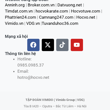
Anninh.org
|
Broker.com.vn
|
Datvuong.net
|
Timdat.com.vn
|
hocvokarate.com
|
Hocvotuve.com
|
Phattrien24.com
|
Camnang247.com
|
Hocvo.net
|
Vimido.vn
|
VDG.vn
|
Tuvanduhoc36.com
Mạng xã hội
F
X
T
Y
a
-
i
o
c
t
k
u
Thông tin liên hệ
Hotline:
e
w
t
t
0985.0985.37
b
i
o
u
Email:
o
t
k
b
hotro@hocvo.net
o
t
e
k
e
r
TẬP ĐOÀN VIMIDO ( Vimido Group | VDG)
Tòa B IA20 – Ciputra – Bắc Từ Liêm – Hà Nội