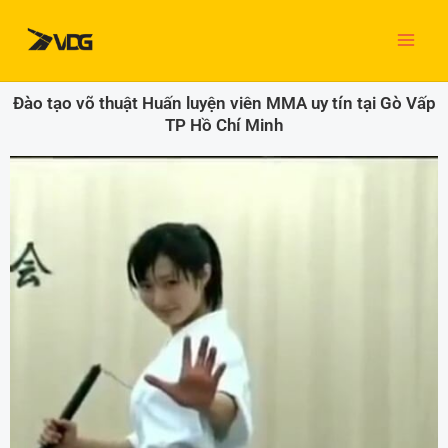
Nhảy
tới
nội
dung
Đào tạo võ thuật Huấn luyện viên MMA uy tín tại Gò Vấp
TP Hồ Chí Minh