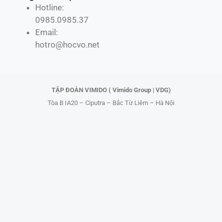
Hotline:
e
w
t
t
0985.0985.37
b
i
o
u
Email:
o
t
k
b
hotro@hocvo.net
o
t
e
k
e
r
TẬP ĐOÀN VIMIDO ( Vimido Group | VDG)
Tòa B IA20 – Ciputra – Bắc Từ Liêm – Hà Nội