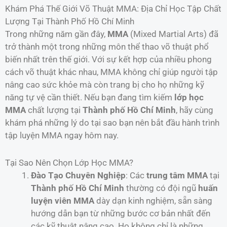
Khám Phá Thế Giới Võ Thuật MMA: Địa Chỉ Học Tập Chất
Lượng Tại Thành Phố Hồ Chí Minh
Trong những năm gần đây,
MMA
(Mixed Martial Arts) đã
trở thành một trong những môn thể thao võ thuật phổ
biến nhất trên thế giới. Với sự kết hợp của nhiều phong
cách võ thuật khác nhau, MMA không chỉ giúp người tập
nâng cao sức khỏe mà còn trang bị cho họ những kỹ
năng tự vệ cần thiết. Nếu bạn đang tìm kiếm
lớp học
MMA
chất lượng tại
Thành phố Hồ Chí Minh
, hãy cùng
khám phá những lý do tại sao bạn nên bắt đầu hành trình
tập luyện MMA ngay hôm nay.
Tại Sao Nên Chọn Lớp Học MMA?
Đào Tạo Chuyên Nghiệp
: Các
trung tâm MMA
tại
Thành phố Hồ Chí Minh
thường có đội ngũ
huấn
luyện viên MMA
dày dạn kinh nghiệm, sẵn sàng
hướng dẫn bạn từ những bước cơ bản nhất đến
các kỹ thuật nâng cao. Họ không chỉ là những