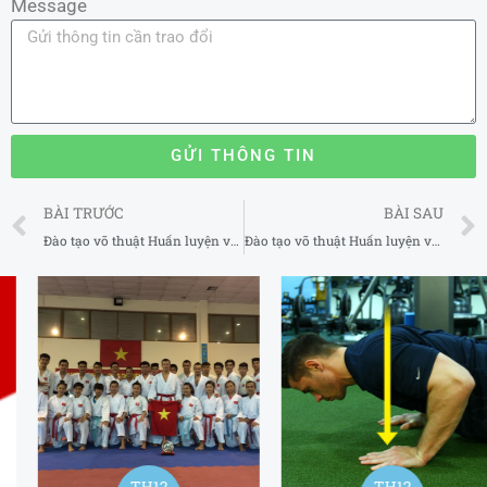
Message
GỬI THÔNG TIN
Prev
BÀI TRƯỚC
BÀI SAU
Đào tạo võ thuật Huấn luyện viên MMA uy tín tại Bình Thạnh TP Hồ Chí Minh
Đào tạo võ thuật Huấn luyện viên MMA uy tín tại Phú Nhuận TP Hồ Chí Minh
TH12
TH12