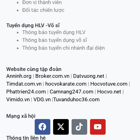
Đơn vị thành viên
Đối tác chiến lược
Tuyển dụng HLV -Võ sĩ
Thông báo tuyển dụng HLV
Thông báo tuyển dụng võ sĩ
Thông báo tuyển chi nhánh đại diện
Website cùng tập đoàn
Anninh.org
|
Broker.com.vn
|
Datvuong.net
|
Timdat.com.vn
|
hocvokarate.com
|
Hocvotuve.com
|
Phattrien24.com
|
Camnang247.com
|
Hocvo.net
|
Vimido.vn
|
VDG.vn
|
Tuvanduhoc36.com
Mạng xã hội
F
X
T
Y
a
-
i
o
c
t
k
u
Thông tin liên hệ