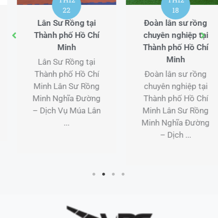
18
15
Đoàn lân sư rồng
Lớp học Boxing tại
chuyên nghiệp tại
Yên Bái
Thành phố Hồ Chí
Lớp học Boxing tại
Minh
Yên Bái Lớp học
Đoàn lân sư rồng
Boxing tại Yên Bái
chuyên nghiệp tại
– Trải nghiệm
Thành phố Hồ Chí
Boxing chuyên
Minh Lân Sư Rồng
nghiệp cùng
Minh Nghĩa Đường
VimiDo ...
– Dịch ...