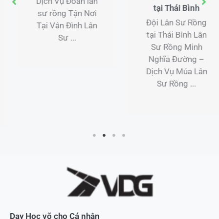
Dịch Vụ Múa lân
tại Thái Bình
theo yêu cầu Tận
Đội Lân Sư Rồng
Nơi Tại Yên Nghĩa
tại Thái Bình Lân
Lân ...
Sư Rồng Minh
Nghĩa Đường –
Dịch Vụ Múa Lân
Sư Rồng ...
Dạy Học võ cho Cá nhân