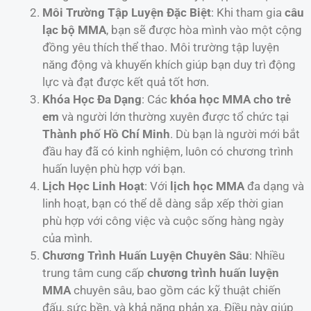
Môi Trường Tập Luyện Đặc Biệt
: Khi tham gia
câu
lạc bộ MMA
, bạn sẽ được hòa mình vào một cộng
đồng yêu thích thể thao. Môi trường tập luyện
năng động và khuyến khích giúp bạn duy trì động
lực và đạt được kết quả tốt hơn.
Khóa Học Đa Dạng
: Các
khóa học MMA cho trẻ
em
và người lớn thường xuyên được tổ chức tại
Thành phố Hồ Chí Minh
. Dù bạn là người mới bắt
đầu hay đã có kinh nghiệm, luôn có chương trình
huấn luyện phù hợp với bạn.
Lịch Học Linh Hoạt
: Với
lịch học MMA
đa dạng và
linh hoạt, bạn có thể dễ dàng sắp xếp thời gian
phù hợp với công việc và cuộc sống hàng ngày
của mình.
Chương Trình Huấn Luyện Chuyên Sâu
: Nhiều
trung tâm cung cấp
chương trình huấn luyện
MMA
chuyên sâu, bao gồm các kỹ thuật chiến
đấu, sức bền, và khả năng phản xạ. Điều này giúp