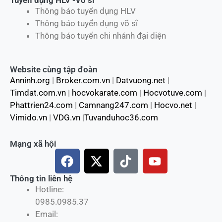
Thông báo tuyển dụng HLV
Thông báo tuyển dụng võ sĩ
Thông báo tuyển chi nhánh đại diện
Website cùng tập đoàn
Anninh.org
|
Broker.com.vn
|
Datvuong.net
|
Timdat.com.vn
|
hocvokarate.com
|
Hocvotuve.com
|
Phattrien24.com
|
Camnang247.com
|
Hocvo.net
|
Vimido.vn
|
VDG.vn
|
Tuvanduhoc36.com
Mạng xã hội
F
X
T
Y
a
-
i
o
c
t
k
u
Thông tin liên hệ
Hotline:
e
w
t
t
0985.0985.37
b
i
o
u
Email:
o
t
k
b