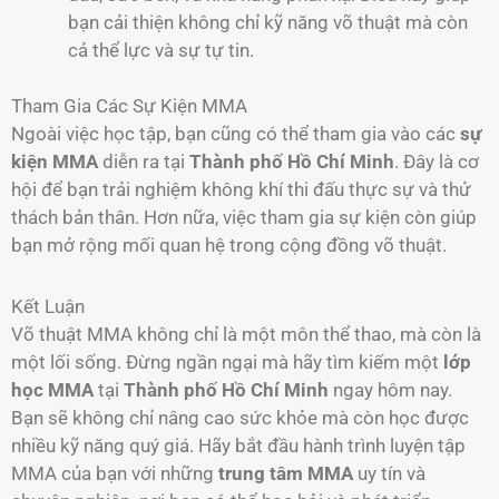
bạn cải thiện không chỉ kỹ năng võ thuật mà còn
cả thể lực và sự tự tin.
Tham Gia Các Sự Kiện MMA
Ngoài việc học tập, bạn cũng có thể tham gia vào các
sự
kiện MMA
diễn ra tại
Thành phố Hồ Chí Minh
. Đây là cơ
hội để bạn trải nghiệm không khí thi đấu thực sự và thử
thách bản thân. Hơn nữa, việc tham gia sự kiện còn giúp
bạn mở rộng mối quan hệ trong cộng đồng võ thuật.
Kết Luận
Võ thuật MMA không chỉ là một môn thể thao, mà còn là
một lối sống. Đừng ngần ngại mà hãy tìm kiếm một
lớp
học MMA
tại
Thành phố Hồ Chí Minh
ngay hôm nay.
Bạn sẽ không chỉ nâng cao sức khỏe mà còn học được
nhiều kỹ năng quý giá. Hãy bắt đầu hành trình luyện tập
MMA của bạn với những
trung tâm MMA
uy tín và