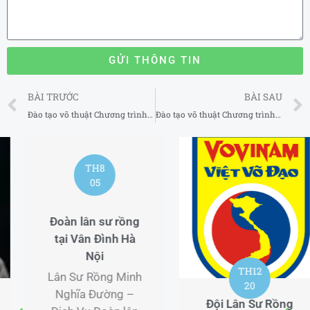
GỬI THÔNG TIN
Prev
BÀI TRƯỚC
BÀI SAU
Đào tạo võ thuật Chương trình huấn luyện MMA uy tín tại Phú Nhuận TP Hồ Chí Minh
Đào tạo võ thuật Chương trình huấn luyện MMA uy tín tại Tân Phú TP Hồ Chí Minh
TH8
06
Múa lân theo yêu
cầu tại Yên Nghĩa
Hà Nội
TH12
Lân Sư Rồng Minh
20
Nghĩa Đường –
Đội Lân Sư Rồng