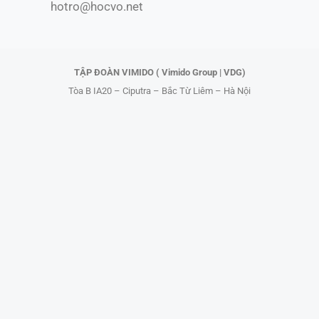
hotro@hocvo.net
o
t
e
k
e
r
TẬP ĐOÀN VIMIDO ( Vimido Group | VDG)
Tòa B IA20 – Ciputra – Bắc Từ Liêm – Hà Nội