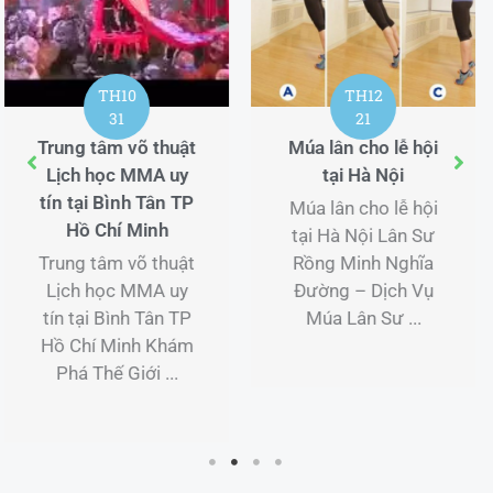
TH12
TH11
21
23
Múa lân cho lễ hội
Đặt dịch vụ múa
tại Hà Nội
lân tại Bình Thuận
Múa lân cho lễ hội
Đặt dịch vụ múa
tại Hà Nội Lân Sư
lân tại Bình Thuận
Rồng Minh Nghĩa
Lân Sư Rồng Minh
Đường – Dịch Vụ
Nghĩa Đường –
Múa Lân Sư ...
Dịch Vụ Múa Lân
Sư ...