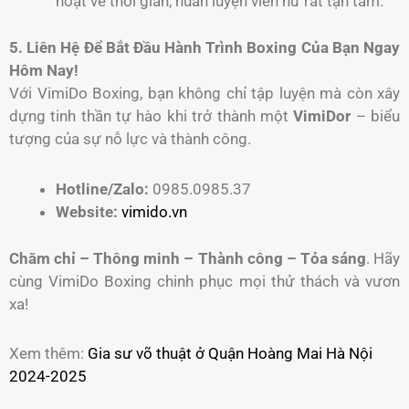
hoạt về thời gian, huấn luyện viên nữ rất tận tâm.”
5. Liên Hệ Để Bắt Đầu Hành Trình Boxing Của Bạn Ngay
Hôm Nay!
Với VimiDo Boxing, bạn không chỉ tập luyện mà còn xây
dựng tinh thần tự hào khi trở thành một
VimiDor
– biểu
tượng của sự nỗ lực và thành công.
Hotline/Zalo:
0985.0985.37
Website:
vimido.vn
Chăm chỉ – Thông minh – Thành công – Tỏa sáng
. Hãy
cùng VimiDo Boxing chinh phục mọi thử thách và vươn
xa!
Xem thêm:
Gia sư võ thuật ở Quận Hoàng Mai Hà Nội
2024-2025