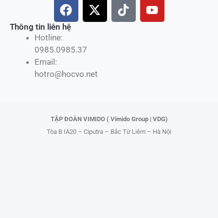
F
X
T
Y
a
-
i
o
c
t
k
u
Thông tin liên hệ
Hotline:
e
w
t
t
0985.0985.37
b
i
o
u
Email:
o
t
k
b
hotro@hocvo.net
o
t
e
k
e
r
TẬP ĐOÀN VIMIDO ( Vimido Group | VDG)
Tòa B IA20 – Ciputra – Bắc Từ Liêm – Hà Nội