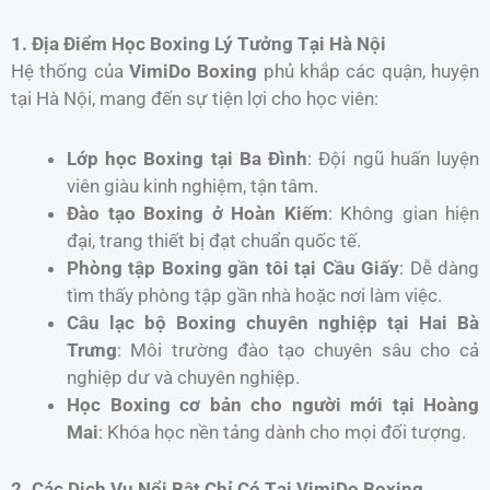
1. Địa Điểm Học Boxing Lý Tưởng Tại Hà Nội
Hệ thống của
VimiDo Boxing
phủ khắp các quận, huyện
tại Hà Nội, mang đến sự tiện lợi cho học viên:
Lớp học Boxing tại Ba Đình
: Đội ngũ huấn luyện
viên giàu kinh nghiệm, tận tâm.
Đào tạo Boxing ở Hoàn Kiếm
: Không gian hiện
đại, trang thiết bị đạt chuẩn quốc tế.
Phòng tập Boxing gần tôi tại Cầu Giấy
: Dễ dàng
tìm thấy phòng tập gần nhà hoặc nơi làm việc.
Câu lạc bộ Boxing chuyên nghiệp tại Hai Bà
Trưng
: Môi trường đào tạo chuyên sâu cho cả
nghiệp dư và chuyên nghiệp.
Học Boxing cơ bản cho người mới tại Hoàng
Mai
: Khóa học nền tảng dành cho mọi đối tượng.
2. Các Dịch Vụ Nổi Bật Chỉ Có Tại VimiDo Boxing