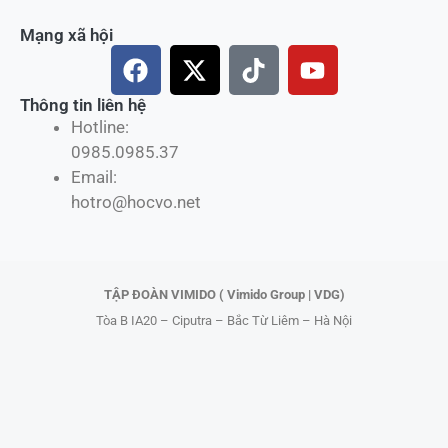
Mạng xã hội
F
X
T
Y
a
-
i
o
c
t
k
u
Thông tin liên hệ
Hotline:
e
w
t
t
0985.0985.37
b
i
o
u
Email:
o
t
k
b
hotro@hocvo.net
o
t
e
k
e
r
TẬP ĐOÀN VIMIDO ( Vimido Group | VDG)
Tòa B IA20 – Ciputra – Bắc Từ Liêm – Hà Nội