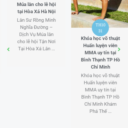
Múa lân cho lễ hội
tại Hòa Xá Hà Nội
Lân Sư Rồng Minh
TH10
Nghĩa Đường –
31
Dịch Vụ Múa lân
Khóa học võ thuật
cho lễ hội Tận Nơi
Huấn luyện viên
Tại Hòa Xá Lân ...
MMA uy tín tại
Bình Thạnh TP Hồ
Chí Minh
Khóa học võ thuật
Huấn luyện viên
MMA uy tín tại
Bình Thạnh TP Hồ
Chí Minh Khám
Phá Thế ...