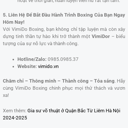
hoạt về thời gian, huấn luyện viên nữ rất tận tâm.”
5. Liên Hệ Để Bắt Đầu Hành Trình Boxing Của Bạn Ngay
Hôm Nay!
Với VimiDo Boxing, bạn không chỉ tập luyện mà còn xây
dựng tinh thần tự hào khi trở thành một
VimiDor
– biểu
tượng của sự nỗ lực và thành công.
Hotline/Zalo:
0985.0985.37
Website:
vimido.vn
Chăm chỉ – Thông minh – Thành công – Tỏa sáng
. Hãy
cùng VimiDo Boxing chinh phục mọi thử thách và vươn
xa!
Xem thêm:
Gia sư võ thuật ở Quận Bắc Từ Liêm Hà Nội
2024-2025