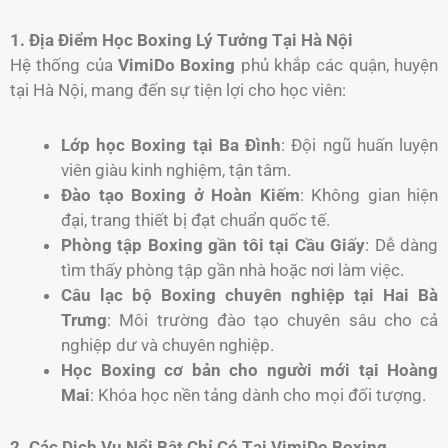
1. Địa Điểm Học Boxing Lý Tưởng Tại Hà Nội
Hệ thống của
VimiDo Boxing
phủ khắp các quận, huyện
tại Hà Nội, mang đến sự tiện lợi cho học viên:
Lớp học Boxing tại Ba Đình
: Đội ngũ huấn luyện
viên giàu kinh nghiệm, tận tâm.
Đào tạo Boxing ở Hoàn Kiếm
: Không gian hiện
đại, trang thiết bị đạt chuẩn quốc tế.
Phòng tập Boxing gần tôi tại Cầu Giấy
: Dễ dàng
tìm thấy phòng tập gần nhà hoặc nơi làm việc.
Câu lạc bộ Boxing chuyên nghiệp tại Hai Bà
Trưng
: Môi trường đào tạo chuyên sâu cho cả
nghiệp dư và chuyên nghiệp.
Học Boxing cơ bản cho người mới tại Hoàng
Mai
: Khóa học nền tảng dành cho mọi đối tượng.
2. Các Dịch Vụ Nổi Bật Chỉ Có Tại VimiDo Boxing