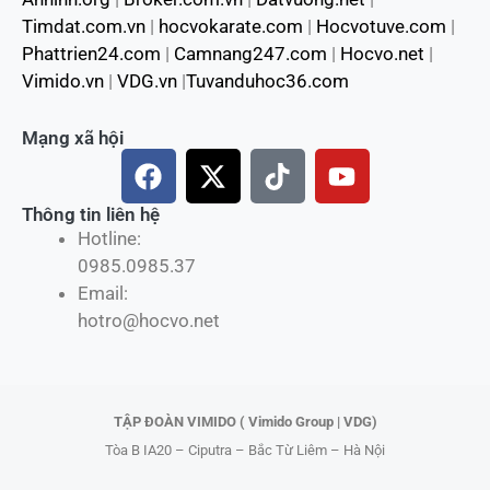
Timdat.com.vn
|
hocvokarate.com
|
Hocvotuve.com
|
Phattrien24.com
|
Camnang247.com
|
Hocvo.net
|
Vimido.vn
|
VDG.vn
|
Tuvanduhoc36.com
Mạng xã hội
F
X
T
Y
a
-
i
o
c
t
k
u
Thông tin liên hệ
Hotline:
e
w
t
t
0985.0985.37
b
i
o
u
Email:
o
t
k
b
hotro@hocvo.net
o
t
e
k
e
r
TẬP ĐOÀN VIMIDO ( Vimido Group | VDG)
Tòa B IA20 – Ciputra – Bắc Từ Liêm – Hà Nội