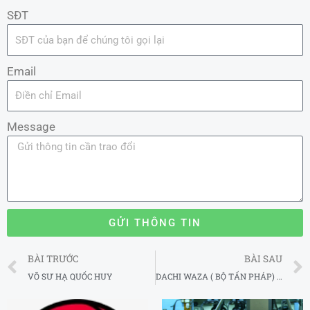
SĐT
Email
Message
GỬI THÔNG TIN
Prev
BÀI TRƯỚC
BÀI SAU
VÕ SƯ HẠ QUỐC HUY
DACHI WAZA ( BỘ TẤN PHÁP) – PHẦN I